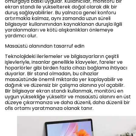
omurgaya baskı uygular. Kullanıcılar, monitörü bir
ekran standı ile yükselterek doğal olarak dik bir
duruş sağlayabilirler. Bu yalnızca genel konforu
artırmakla kalmaz, aynı zamanda uzun süreli
bilgisayar kullanımından kaynaklanan duruşla ilgili
yaralanmaları ve kötü alışkanlıkları önlemeye
yardımcı olur.
Masaüstü alanından tasarruf edin
Teknolojideki ilerlemeler ve bilgisayarların çeşitli
işlevleriyle, insanlar genellikle klavyeler, fareler ve
hoparlörler gibi birden fazla cihazı bağlama ihtiyacı
duyarlar. Bir stand olmadan, bu cihazlar
masaüstünde önemli miktarda yer kaplayabilir ve
dağınık ve düzensiz bir çalışma alanına yol açabilir.
Bir bilgisayar ekran standı kullanmak, monitörü en
uygun yüksekliğe yükseltir ve masaüstü alanını en üst
düzeye çıkarmanıza ve daha düzenli, daha düzenli bir
ofis ortamı yaratmanıza olanak tanır.