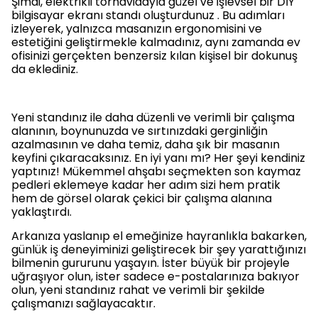
Şimdi, elektrikli tornavidayla güzel ve işlevsel bir DIY
bilgisayar ekranı standı oluşturdunuz . Bu adımları
izleyerek, yalnızca masanızın ergonomisini ve
estetiğini geliştirmekle kalmadınız, aynı zamanda ev
ofisinizi gerçekten benzersiz kılan kişisel bir dokunuş
da eklediniz.
Yeni standınız ile daha düzenli ve verimli bir çalışma
alanının, boynunuzda ve sırtınızdaki gerginliğin
azalmasının ve daha temiz, daha şık bir masanın
keyfini çıkaracaksınız. En iyi yanı mı? Her şeyi kendiniz
yaptınız! Mükemmel ahşabı seçmekten son kaymaz
pedleri eklemeye kadar her adım sizi hem pratik
hem de görsel olarak çekici bir çalışma alanına
yaklaştırdı.
Arkanıza yaslanıp el emeğinize hayranlıkla bakarken,
günlük iş deneyiminizi geliştirecek bir şey yarattığınızı
bilmenin gururunu yaşayın. İster büyük bir projeyle
uğraşıyor olun, ister sadece e-postalarınıza bakıyor
olun, yeni standınız rahat ve verimli bir şekilde
çalışmanızı sağlayacaktır.