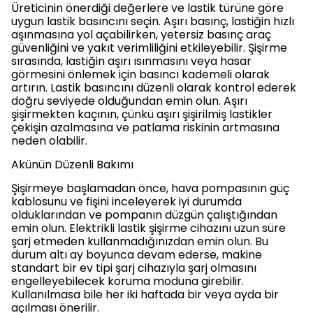
Üreticinin önerdiği değerlere ve lastik türüne göre
uygun lastik basıncını seçin. Aşırı basınç, lastiğin hızlı
aşınmasına yol açabilirken, yetersiz basınç araç
güvenliğini ve yakıt verimliliğini etkileyebilir. Şişirme
sırasında, lastiğin aşırı ısınmasını veya hasar
görmesini önlemek için basıncı kademeli olarak
artırın. Lastik basıncını düzenli olarak kontrol ederek
doğru seviyede olduğundan emin olun. Aşırı
şişirmekten kaçının, çünkü aşırı şişirilmiş lastikler
çekişin azalmasına ve patlama riskinin artmasına
neden olabilir.
Akünün Düzenli Bakımı
Şişirmeye başlamadan önce, hava pompasının güç
kablosunu ve fişini inceleyerek iyi durumda
olduklarından ve pompanın düzgün çalıştığından
emin olun. Elektrikli lastik şişirme cihazını uzun süre
şarj etmeden kullanmadığınızdan emin olun. Bu
durum altı ay boyunca devam ederse, makine
standart bir ev tipi şarj cihazıyla şarj olmasını
engelleyebilecek koruma moduna girebilir.
Kullanılmasa bile her iki haftada bir veya ayda bir
açılması önerilir.