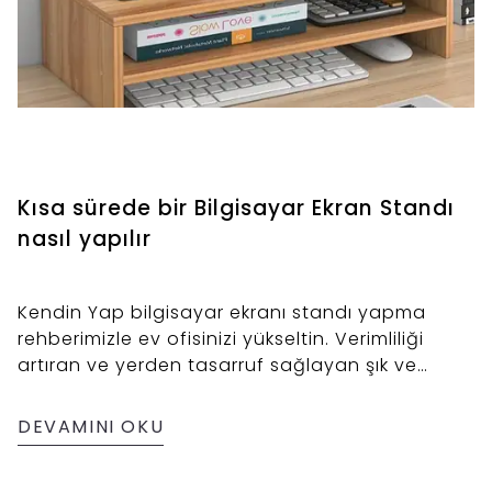
Kısa sürede bir Bilgisayar Ekran Standı
nasıl yapılır
Kendin Yap bilgisayar ekranı standı yapma
rehberimizle ev ofisinizi yükseltin. Verimliliği
artıran ve yerden tasarruf sağlayan şık ve
ergonomik bir stand yapmayı öğrenin. Adım
adım talimatlar alın ve...
DEVAMINI OKU